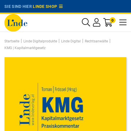
SIE SIND HIER
LINDE SHOP
0
|
|
|
|
Startseite
Linde Digitalprodukte
Linde Digital
Rechtsanwälte
KMG | Kapitalmarktgesetz