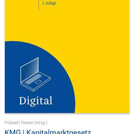
Frössel
|
Toman
(Hrsg.)
KMG | Kapitalmarktgesetz