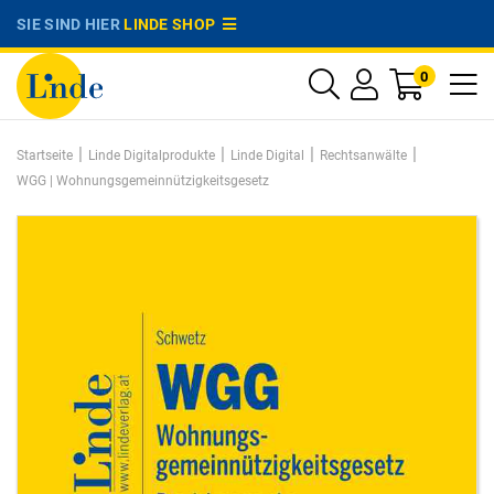
SIE SIND HIER
LINDE SHOP
0
|
|
|
|
Startseite
Linde Digitalprodukte
Linde Digital
Rechtsanwälte
WGG | Wohnungsgemeinnützigkeitsgesetz