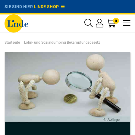
SIE SIND HIER
LINDE SHOP
0
|
Startseite
Lohn- und Sozialdumping Bekämpfungsgesetz