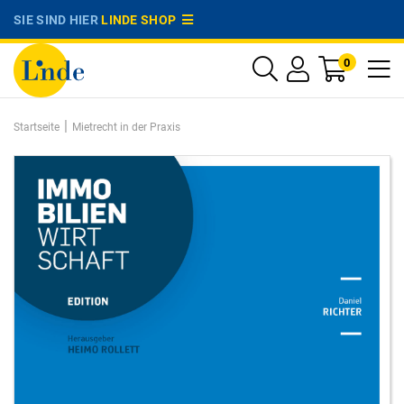
SIE SIND HIER
LINDE SHOP
0
|
Startseite
Mietrecht in der Praxis