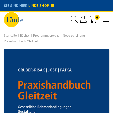
SIE SIND HIER
LINDE SHOP
0
|
|
|
|
Startseite
Bücher
Programmbereiche
Neuerscheinung
Praxishandbuch Gleitzeit