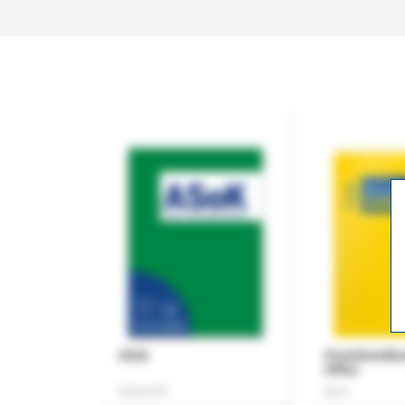
ASok
Praxishandb
Office
Zeitschrift
Buch