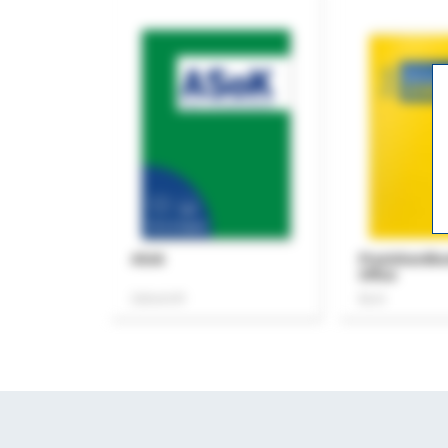
ASok
Praxishandb
Office
Zeitschrift
Buch