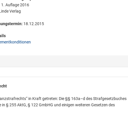
:
1. Auflage 2016
inde Verlag
nungstermin:
18.12.2015
ils
mentkonditionen
echt
anzstrafrechts“ in Kraft getreten: Die §§ 163a–d des Strafgesetzbuches
de in § 255 AktG, § 122 GmbHG und einigen weiteren Gesetzen des