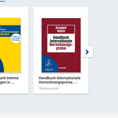
uch Interne
Handbuch Internationale
Amtsmissb
en in ...
Verrechnungspreise, ...
Korruptions
Onlineprodukt
Onlineproduk