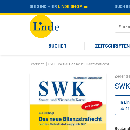
SIE SIND HIER
LINDE SHOP
BUCHBE
BÜCHER
ZEITSCHRIFTEN
|
Startseite
SWK-Spezial Das neue Bilanzstrafrecht
Zeder
(H
SWK-
In Li
ab 41
Bestandt