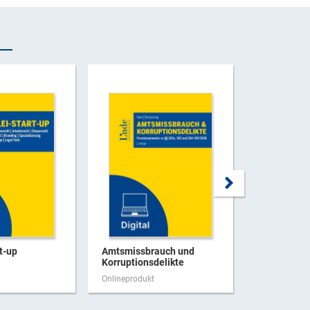
t-up
Amtsmissbrauch und
Handbuch K
Korruptionsdelikte
Onlineprodukt
Onlineproduk