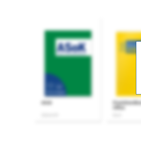
ASok
Praxishandb
Office
Zeitschrift
Buch