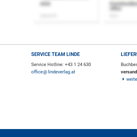
ASok
Praxishandb
Office
Zeitschrift
Buch
SERVICE TEAM LINDE
LIEFE
Service Hotline: +43 1 24 630
Buchbes
office
lindeverlag.at
versand
weit