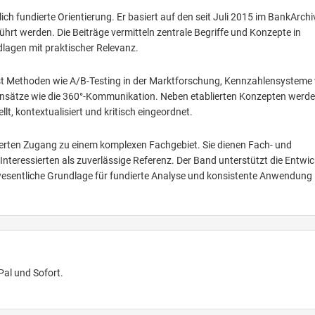
ch fundierte Orientierung. Er basiert auf den seit Juli 2015 im BankArchi
ührt werden. Die Beiträge vermitteln zentrale Begriffe und Konzepte in
dlagen mit praktischer Relevanz.
asst Methoden wie A/B-Testing in der Marktforschung, Kennzahlensysteme
sätze wie die 360°-Kommunikation. Neben etablierten Konzepten werd
t, kontextualisiert und kritisch eingeordnet.
urierten Zugang zu einem komplexen Fachgebiet. Sie dienen Fach- und
nteressierten als zuverlässige Referenz. Der Band unterstützt die Entwi
 wesentliche Grundlage für fundierte Analyse und konsistente Anwendung 
Pal und Sofort.