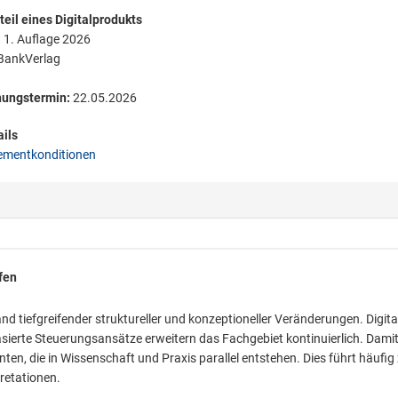
eil eines Digitalprodukts
:
1. Auflage 2026
ankVerlag
nungstermin:
22.05.2026
ils
mentkonditionen
fen
iefgreifender struktureller und konzeptioneller Veränderungen. Digita
ierte Steuerungsansätze erweitern das Fachgebiet kontinuierlich. Dami
ten, die in Wissenschaft und Praxis parallel entstehen. Dies führt häufig
retationen.