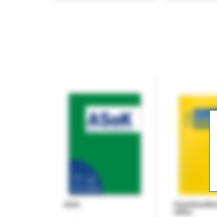
ASok
Praxishandb
Office