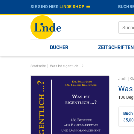
SIE SIND HIER
LINDE SHOP
BUCHBE
BÜCHER
ZEITSCHRIFTEN
|
Startseite
Was ist eigentlich …?
Judt
|
Kl
Was 
136 Beg
Buch 
35,00