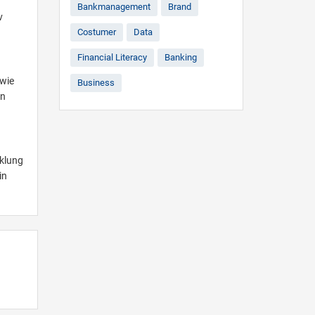
Bankmanagement
Brand
v
Costumer
Data
Financial Literacy
Banking
 wie
Business
en
cklung
in