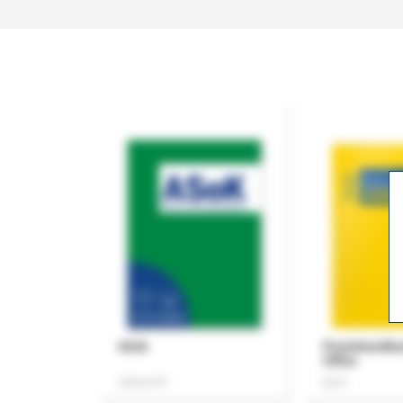
ASok
Praxishandb
Office
Zeitschrift
Buch