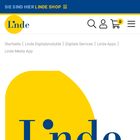
SIE SIND HIER
LINDE SHOP
0
|
|
|
|
Startseite
Linde Digitalprodukte
Digitale Services
Linde Apps
Linde Media App