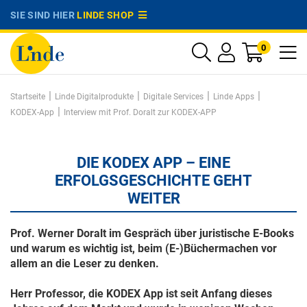
SIE SIND HIER
LINDE SHOP
0
|
|
|
|
Startseite
Linde Digitalprodukte
Digitale Services
Linde Apps
|
KODEX-App
Interview mit Prof. Doralt zur KODEX-APP
DIE KODEX APP – EINE
ERFOLGSGESCHICHTE GEHT
WEITER
Prof. Werner Doralt im Gespräch über juristische E-Books
und warum es wichtig ist, beim (E-)Büchermachen vor
allem an die Leser zu denken.
Herr Professor, die KODEX App ist seit Anfang dieses