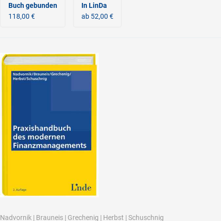
Buch gebunden
In LinDa
118,00 €
ab 52,00 €
Nadvornik
|
Brauneis
|
Grechenig
|
Herbst
|
Schuschnig