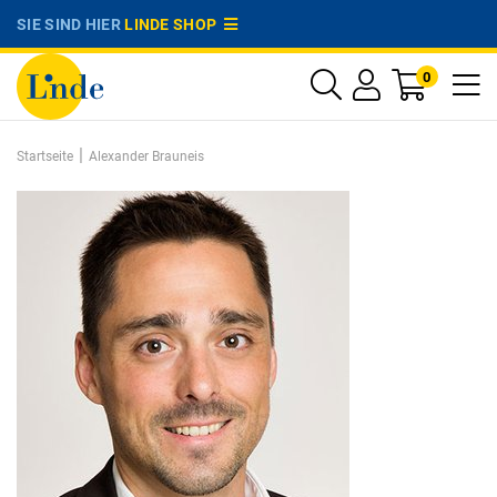
SIE SIND HIER
LINDE SHOP
0
|
Startseite
Alexander Brauneis