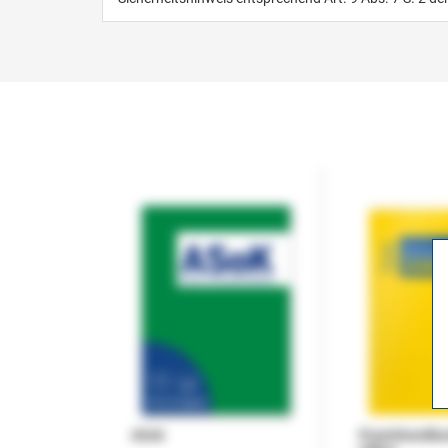
ASok
Praxishandb