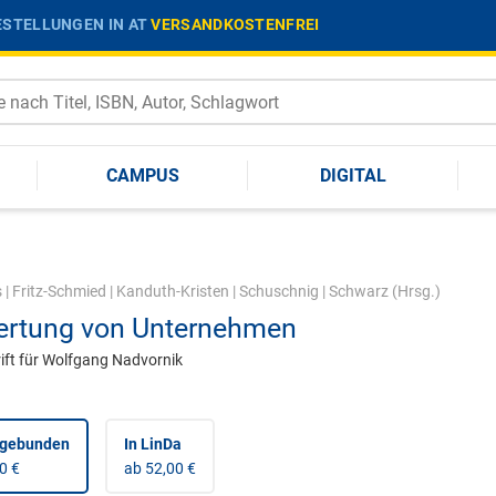
STELLUNGEN IN AT
VERSANDKOSTENFREI
CAMPUS
DIGITAL
s
|
Fritz-Schmied
|
Kanduth-Kristen
|
Schuschnig
|
Schwarz
(Hrsg.)
rtung von Unternehmen
ift für Wolfgang Nadvornik
 gebunden
In LinDa
0 €
ab 52,00 €