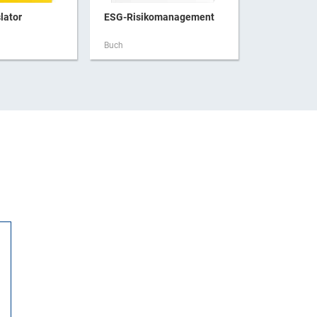
lator
ESG-Risikomanagement
Forensisch
Buch
Buch