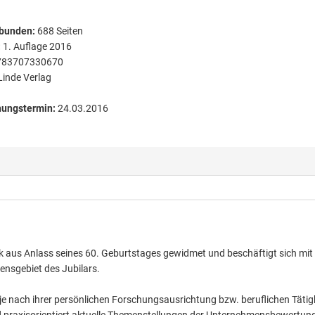
bunden
:
688
Seiten
:
1. Auflage 2016
783707330670
Linde Verlag
nungstermin:
24.03.2016
nik aus Anlass seines 60. Geburtstages gewidmet und beschäftigt sich mit
nsgebiet des Jubilars.
e nach ihrer persönlichen Forschungsausrichtung bzw. beruflichen Tätig
d praxisorientiert aktuelle Themenstellungen der Unternehmensbewertun