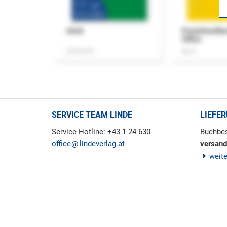
ASok
Praxishandb
Office
Zeitschrift
Buch
SERVICE TEAM LINDE
LIEFE
Service Hotline: +43 1 24 630
Buchbes
office
lindeverlag.at
versand
weit