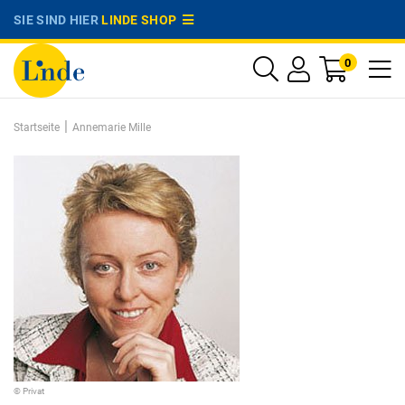
SIE SIND HIER
LINDE SHOP
0
|
Startseite
Annemarie Mille
© Privat