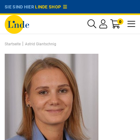
SIE SIND HIER
LINDE SHOP
0
|
Startseite
Astrid Glantschnig