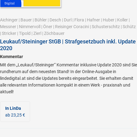
Aichinger
|
Bauer
|
Bühler
|
Desch
|
Durl
|
Flora
|
Hafner
|
Huber
|
Koller
|
Messner
|
Nimmervoll
|
Öner
|
Reisinger Coracini
|
Schusterschitz
|
Schütz
|
Stricker
|
Tipold
|
Zierl
|
Zöchbauer
Leukauf/Steininger StGB | Strafgesetzbuch inkl. Update
2020
Kommentar
Mit dem „Leukauf/Steininger“ Kommentar inklusive Update 2020 sind Sie
rundherum auf dem neuesten Stand! In der Online-Ausgabe in
lindedigital.at sind die Updates bereits eingearbeitet. Sie erhalten damit
alle relevanten Informationen kompakt in einem Werk - praxisnah und
aktuell!
In LinDa
ab 23,25 €