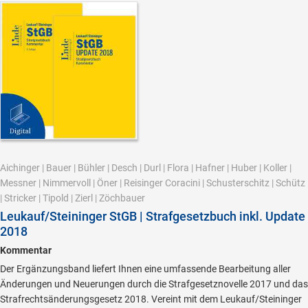
Aichinger
|
Bauer
|
Bühler
|
Desch
|
Durl
|
Flora
|
Hafner
|
Huber
|
Koller
|
Messner
|
Nimmervoll
|
Öner
|
Reisinger Coracini
|
Schusterschitz
|
Schütz
|
Stricker
|
Tipold
|
Zierl
|
Zöchbauer
Leukauf/Steininger StGB | Strafgesetzbuch inkl. Update
2018
Kommentar
Der Ergänzungsband liefert Ihnen eine umfassende Bearbeitung aller
Änderungen und Neuerungen durch die Strafgesetznovelle 2017 und das
Strafrechtsänderungsgesetz 2018. Vereint mit dem Leukauf/Steininger