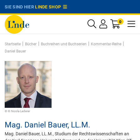
SIE SIND HIER
LINDE SHOP
0
|
|
|
|
Startseite
Bücher
Buchreihen und Buchserien
Kommentar-Reihe
Daniel Bauer
© © Nicola Lederer
Mag.
Daniel Bauer,
LL.M.
Mag. Daniel Bauer, LL.M., Studium der Rechtswissenschaften an