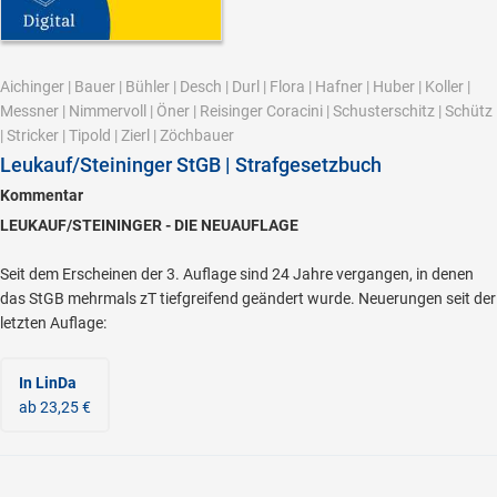
Aichinger
|
Bauer
|
Bühler
|
Desch
|
Durl
|
Flora
|
Hafner
|
Huber
|
Koller
|
Messner
|
Nimmervoll
|
Öner
|
Reisinger Coracini
|
Schusterschitz
|
Schütz
|
Stricker
|
Tipold
|
Zierl
|
Zöchbauer
Leukauf/Steininger StGB | Strafgesetzbuch
Kommentar
LEUKAUF/STEININGER - DIE NEUAUFLAGE
Seit dem Erscheinen der 3. Auflage sind 24 Jahre vergangen, in denen
das StGB mehrmals zT tiefgreifend geändert wurde. Neuerungen seit der
letzten Auflage:
In LinDa
ab 23,25 €