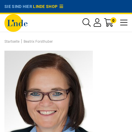
SIE SIND HIER
LINDE SHOP
0
|
Startseite
Beatrix Forsthuber