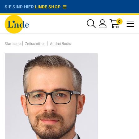
SIE SIND HIER
LINDE SHOP
0
|
|
Startseite
Zeitschriften
Andrei Bodis