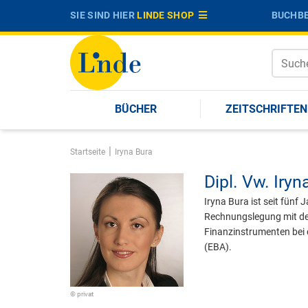
SIE SIND HIER
LINDE SHOP
BUCHBE
BÜCHER
ZEITSCHRIFTEN
|
Startseite
Iryna Bura
Dipl. Vw.
Iryn
Iryna Bura ist seit fünf 
Rechnungslegung mit dem
Finanzinstrumenten bei 
(EBA).
© privat