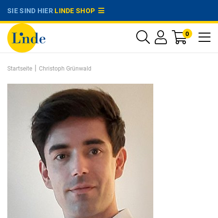
SIE SIND HIER
LINDE SHOP
0
|
Startseite
Christoph Grünwald