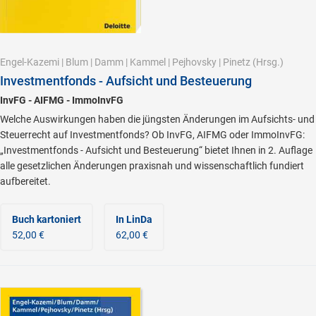
Engel-Kazemi
|
Blum
|
Damm
|
Kammel
|
Pejhovsky
|
Pinetz
(Hrsg.)
Investmentfonds - Aufsicht und Besteuerung
InvFG - AIFMG - ImmoInvFG
Welche Auswirkungen haben die jüngsten Änderungen im Aufsichts- und
Steuerrecht auf Investmentfonds? Ob InvFG, AIFMG oder ImmoInvFG:
„Investmentfonds - Aufsicht und Besteuerung“ bietet Ihnen in 2. Auflage
alle gesetzlichen Änderungen praxisnah und wissenschaftlich fundiert
aufbereitet.
Buch kartoniert
In LinDa
52,00 €
62,00 €