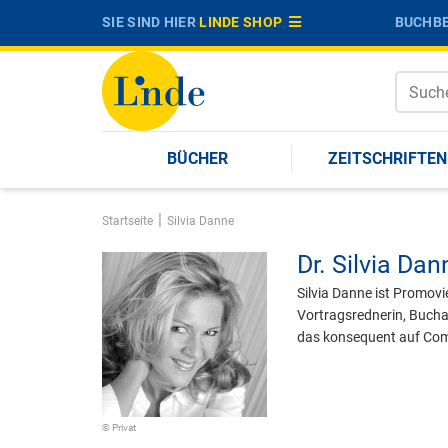
SIE SIND HIER
LINDE SHOP
BUCHBE
BÜCHER
ZEITSCHRIFTEN
|
Startseite
Silvia Danne
Dr.
Silvia Dan
Silvia Danne ist Promovi
Vortragsrednerin, Buchau
das konsequent auf Com
© Privat