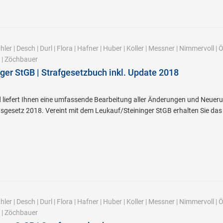
hler
|
Desch
|
Durl
|
Flora
|
Hafner
|
Huber
|
Koller
|
Messner
|
Nimmervoll
|
Ö
|
Zöchbauer
ger StGB | Strafgesetzbuch inkl. Update 2018
liefert Ihnen eine umfassende Bearbeitung aller Änderungen und Neueru
gesetz 2018. Vereint mit dem Leukauf/Steininger StGB erhalten Sie das 
hler
|
Desch
|
Durl
|
Flora
|
Hafner
|
Huber
|
Koller
|
Messner
|
Nimmervoll
|
Ö
|
Zöchbauer