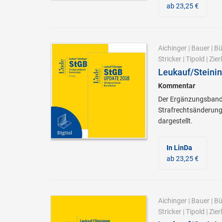
ab 23,25 €
Aichinger
|
Bauer
|
Bü
Stricker
|
Tipold
|
Zierl
Leukauf/Steinin
Kommentar
Der Ergänzungsband 
Strafrechtsänderungs
dargestellt.
In LinDa
ab 23,25 €
Aichinger
|
Bauer
|
Bü
Stricker
|
Tipold
|
Zierl