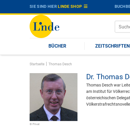
SIE SIND HIER
LINDE SHOP
BUCHBE
BÜCHER
ZEITSCHRIFTEN
|
Startseite
Thomas Desch
Dr.
Thomas D
Thomas Desch war Leiter
am Institut für Völkerre
österreichischen Delegat
Völkerstrafrechtsnovelle
© Privat