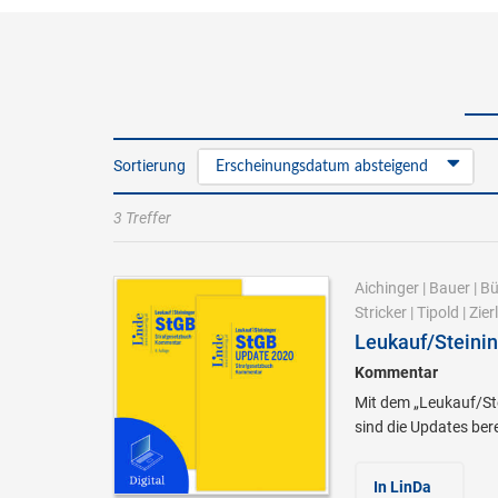
Sortierung
Erscheinungsdatum absteigend
3 Treffer
Aichinger
|
Bauer
|
Bü
Stricker
|
Tipold
|
Zierl
Leukauf/Steinin
Kommentar
Mit dem „Leukauf/Ste
sind die Updates bere
In LinDa