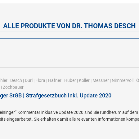
ALLE PRODUKTE VON DR. THOMAS DESCH
hler
|
Desch
|
Durl
|
Flora
|
Hafner
|
Huber
|
Koller
|
Messner
|
Nimmervoll
|
Ö
|
Zöchbauer
ger StGB | Strafgesetzbuch inkl. Update 2020
ininger“ Kommentar inklusive Update 2020 sind Sie rundherum auf dem ne
its eingearbeitet. Sie erhalten damit alle relevanten Informationen kompa