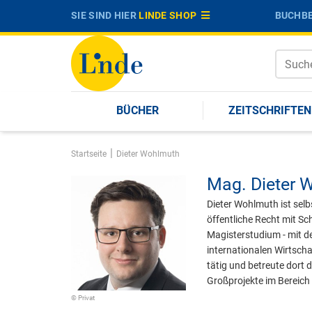
SIE SIND HIER
LINDE SHOP
BUCHBE
BÜCHER
ZEITSCHRIFTEN
|
Startseite
Dieter Wohlmuth
Mag.
Dieter 
Dieter Wohlmuth ist sel
öffentliche Recht mit Sc
Magisterstudium - mit d
internationalen Wirtscha
tätig und betreute dort 
Großprojekte im Bereich 
© Privat