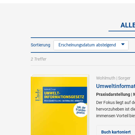
ALL
Sortierung
Erscheinungsdatum absteigend
2 Treffer
Wohlmuth
|
Sorger
Umweltinformat
Praxisdarstellung | 
Der Fokus liegt auf
hervorzuheben ist di
immensen Vorteil bie
Buch kartoniert