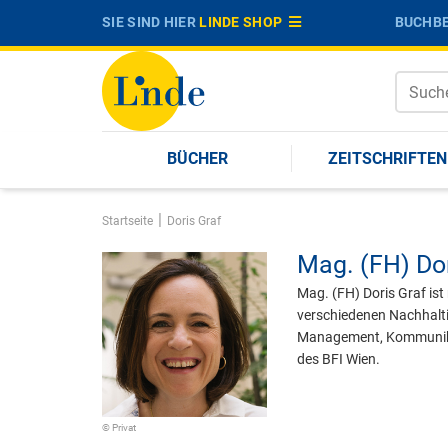
SIE SIND HIER
LINDE SHOP
BUCHBE
BÜCHER
ZEITSCHRIFTEN
|
Startseite
Doris Graf
Mag. (FH)
Do
Mag. (FH) Doris Graf is
verschiedenen Nachhaltig
Management, Kommunikat
des BFI Wien.
© Privat