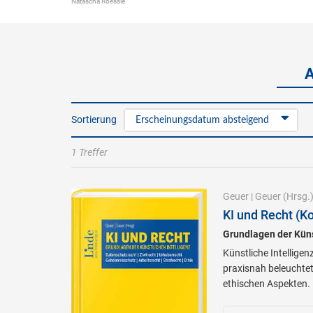
Natascha Roessle
Sortierung
Erscheinungsdatum absteigend
1 Treffer
Geuer
|
Geuer
(Hrsg.
KI und Recht (Ko
Grundlagen der Küns
Künstliche Intelligen
praxisnah beleuchtet
ethischen Aspekten.