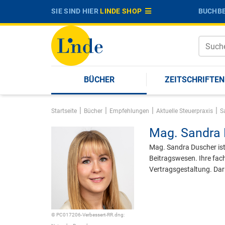
SIE SIND HIER
LINDE SHOP
BUCHBE
BÜCHER
ZEITSCHRIFTEN
|
|
|
|
Startseite
Bücher
Empfehlungen
Aktuelle Steuerpraxis
S
Mag.
Sandra 
Mag. Sandra Duscher ist 
Beitragswesen. Ihre fach
Vertragsgestaltung. Dar
© PC017206-Verbessert-RR.dng: