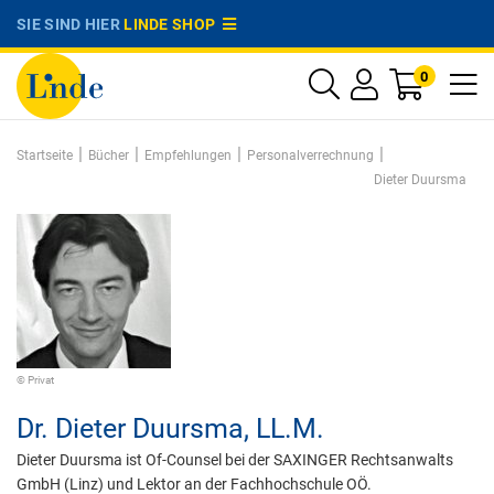
SIE SIND HIER
LINDE SHOP
0
|
|
|
|
Startseite
Bücher
Empfehlungen
Personalverrechnung
Dieter Duursma
© Privat
Dr.
Dieter Duursma,
LL.M.
Dieter Duursma ist Of-Counsel bei der SAXINGER Rechtsanwalts
GmbH (Linz) und Lektor an der Fachhochschule OÖ.