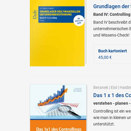
Grundlagen der 
Band IV: Controlling
Band IV beschreibt d
unternehmerischen Er
und Wissens-Check!
Buch kartoniert
45,00 €
Beranek
|
Eisl
|
Haidi
Das 1 x 1 des Co
verstehen - planen -
Controlling ist ein 
wie man in kleinen u
unterstützt.