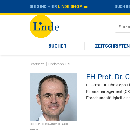
SIE SIND HIER
LINDE SHOP
BUCHBE
BÜCHER
ZEITSCHRIFTEN
|
Startseite
Christoph Eisl
FH-Prof. Dr.
C
FH-Prof. Dr. Christoph 
Finanzmanagement (CRF) 
Forschungstätigkeit sin
© ING PETER KAINRATH 4400