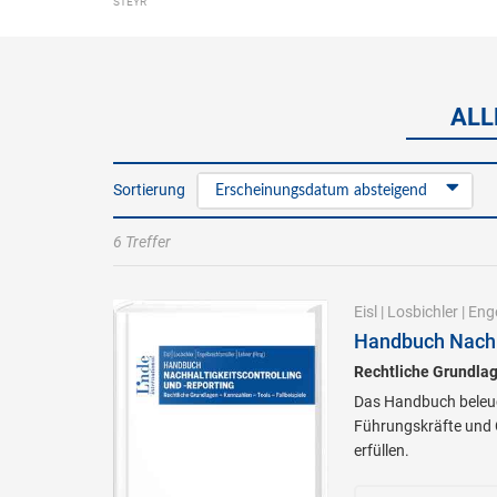
STEYR
ALL
Sortierung
Erscheinungsdatum absteigend
6 Treffer
Eisl
|
Losbichler
|
Eng
Handbuch Nachha
Rechtliche Grundlag
Das Handbuch beleuch
Führungskräfte und C
erfüllen.