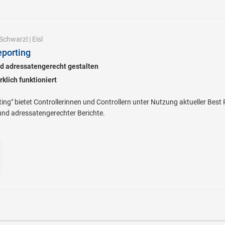
Schwarzl
|
Eisl
porting
d adressatengerecht gestalten
klich funktioniert
g" bietet Controllerinnen und Controllern unter Nutzung aktueller Best 
 und adressatengerechter Berichte.