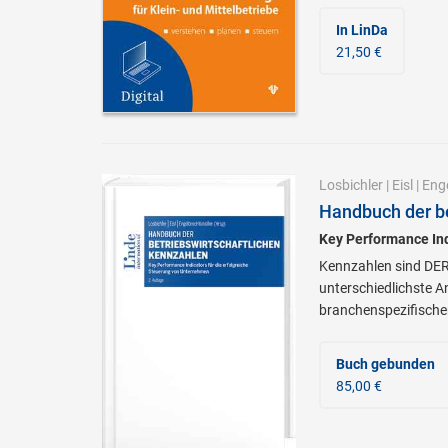
In LinDa
21,50 €
Losbichler
|
Eisl
|
Eng
Handbuch der be
Key Performance Ind
Kennzahlen sind DER
unterschiedlichste A
branchenspezifische
Buch gebunden
85,00 €