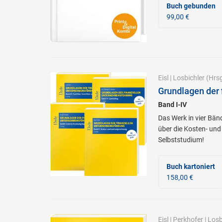
Buch gebunden
99,00 €
Eisl
|
Losbichler
(Hrsg
Grundlagen der 
Band I-IV
Das Werk in vier Bä
über die Kosten- und
Selbststudium!
Buch kartoniert
158,00 €
Eisl
|
Perkhofer
|
Losb