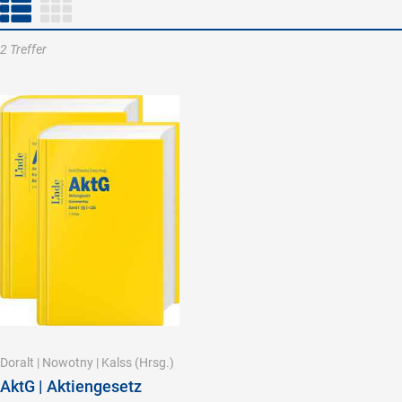
2 Treffer
Doralt
|
Nowotny
|
Kalss
(Hrsg.)
AktG | Aktiengesetz