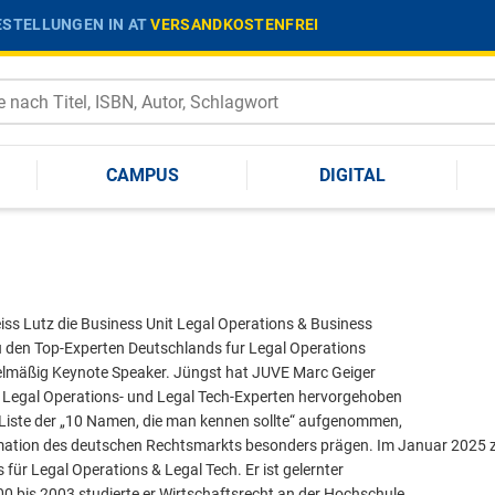
STELLUNGEN IN AT
VERSANDKOSTENFREI
CAMPUS
DIGITAL
leiss Lutz die Business Unit Legal Operations & Business
zu den Top-Experten Deutschlands fur Legal Operations
gelmäßig Keynote Speaker. Jüngst hat JUVE Marc Geiger
n“ Legal Operations- und Legal Tech-Experten hervorgehoben
e Liste der „10 Namen, die man kennen sollte“ aufgenommen,
ormation des deutschen Rechtsmarkts besonders prägen. Im Januar 2025 
ür Legal Operations & Legal Tech. Er ist gelernter
bis 2003 studierte er Wirtschaftsrecht an der Hochschule