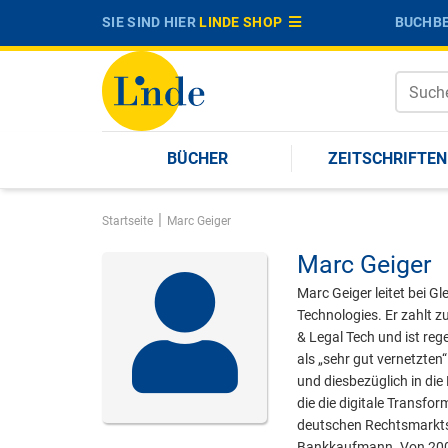
SIE SIND HIER
LINDE SHOP
BUCHBE
BÜCHER
ZEITSCHRIFTEN
|
Startseite
Marc Geiger
Marc Geiger
Marc Geiger leitet bei G
Technologies. Er zahlt 
& Legal Tech und ist re
als „sehr gut vernetzte
und diesbezüglich in di
die die digitale Transf
deutschen Rechtsmarkts f
Bankkaufmann. Von 2000 