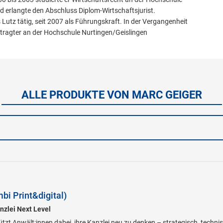
d erlangte den Abschluss Diplom-Wirtschaftsjurist.
ss Lutz tätig, seit 2007 als Führungskraft. In der Vergangenheit
tragter an der Hochschule Nurtingen/Geislingen
ALLE PRODUKTE VON MARC GEIGER
bi Print&digital)
nzlei Next Level
ützt Anwält:innen dabei, ihre Kanzlei neu zu denken – strategisch, techni