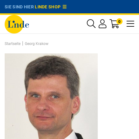
SIE SIND HIER
LINDE SHOP
0
|
Startseite
Georg Krakow