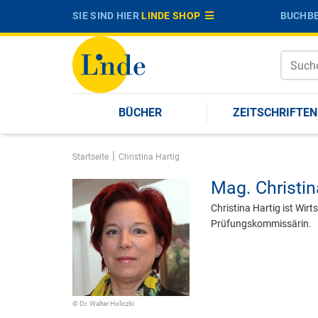
SIE SIND HIER
LINDE SHOP
BUCHBE
BÜCHER
ZEITSCHRIFTEN
|
Startseite
Christina Hartig
Mag.
Christin
Christina Hartig ist Wi
Prüfungskommissärin.
© Dr. Walter Holiczki