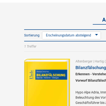
A
Sortierung
Erscheinungsdatum absteigend
1 Treffer
Altenberger
|
Hartig
(
Bilanzfälschung
Erkennen - Versteh
Vorwurf Bilanzfälsc
Hypo Alpe Adria, Imm
Beleuchtung des Vor
Geschäftsführer bis 