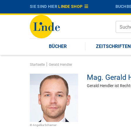
SIE SIND HIER
LINDE SHOP
BUCHBE
BÜCHER
ZEITSCHRIFTEN
|
Startseite
Gerald Hendler
Mag.
Gerald 
Gerald Hendler ist Rech
© Angelika Schiemer