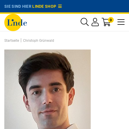
SIE SIND HIER
LINDE SHOP
0
|
Startseite
Christoph Grünwald