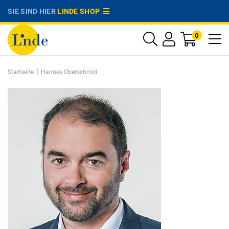
SIE SIND HIER
LINDE SHOP
0
|
Startseite
Hannes Oberschmid