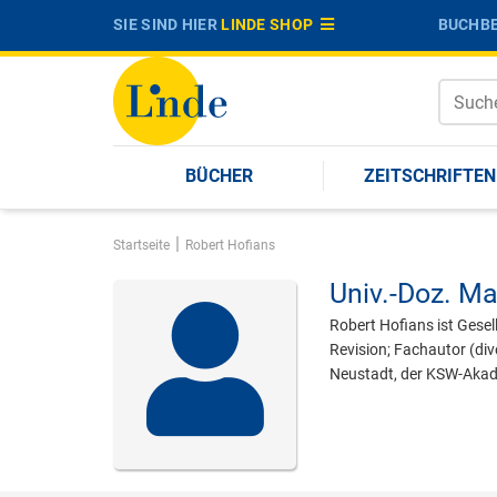
SIE SIND HIER
LINDE SHOP
BUCHBE
BÜCHER
ZEITSCHRIFTEN
|
Startseite
Robert Hofians
Univ.-Doz. Ma
Robert Hofians ist Gese
Revision; Fachautor (di
Neustadt, der KSW-Akade