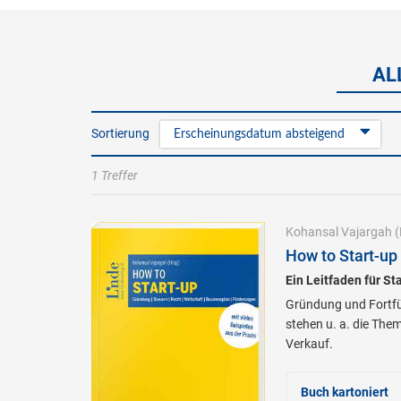
AL
Sortierung
Erscheinungsdatum absteigend
1 Treffer
Kohansal Vajargah
(
How to Start-up 
Ein Leitfaden für St
Gründung und Fortfüh
stehen u. a. die The
Verkauf.
Buch kartoniert