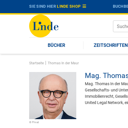
SIE SIND HIER
LINDE SHOP
BUCHBE
BÜCHER
ZEITSCHRIFTEN
|
Startseite
Thomas In der Maur
Mag.
Thomas 
Mag. Thomas In der Maur
Gesellschafts- und Unte
Immobilienrecht, Gesell
United Legal Network, ei
© Privat