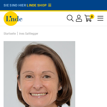
SIE SIND HIER
LINDE SHOP
0
|
Startseite
Ines Sattlegger