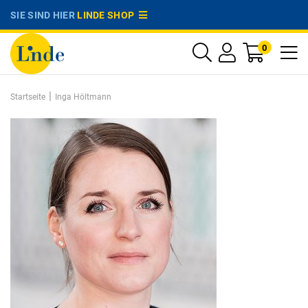
SIE SIND HIER
LINDE SHOP
0
|
Startseite
Inga Höltmann