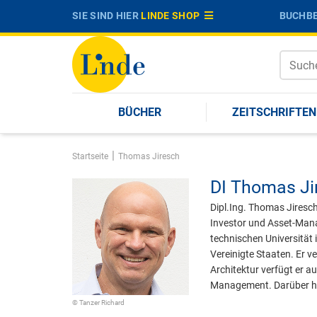
SIE SIND HIER
LINDE SHOP
BUCHBE
BÜCHER
ZEITSCHRIFTEN
|
Startseite
Thomas Jiresch
DI
Thomas Ji
Dipl.Ing. Thomas Jiresc
Investor und Asset-Mana
technischen Universität
Vereinigte Staaten. Er v
Architektur verfügt er 
Management. Darüber hin
© Tanzer Richard