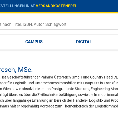
STELLUNGEN IN AT
VERSANDKOSTENFREI
CAMPUS
DIGITAL
resch,
MSc.
h, ist Geschäftsführer der Palmira Österreich GmbH und Country Head CE
ger für Logistik- und Unternehmensimmobilien mit Hauptsitz in Frankfur
 in Wien sowie absolvierte er das Postgraduate Studium „Engineering Man
erfügt überdies über die Ziviltechnikerbefähigung sowie die Immobilienma
auch über langjährige Erfahrung im Bereich der Handels-, Logistik- und 
aus hält er regelmäßig Vorträge zum Themenbereich der Logistikimmobi