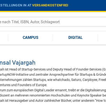
STELLUNGEN IN AT
VERSANDKOSTENFREI
CAMPUS
DIGITAL
sal Vajargah
h ist Head of Startup-Services und Deputy Head of Founder-Services (Gr
tartupNOW-Initiative und zentraler Ansprechpartner für Startups & Gründe
ternehmungen zählen Startups, wie whatchado, Saturo, Carployee, Free
entures und Founders of Europe.
m zum europäischen Digital Leader ernannt, treibt er die Digitalisierung
stdozent an mehreren renommierten Hochschulen und Keynote Speaker be
ah ist Herausgeber und Autor zahlreicher Bücher, unter anderem “How t