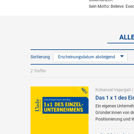
Sein Motto: Believe. Exe
ALL
Sortierung
Erscheinungsdatum absteigend
2 Treffer
Kohansal Vajargah
|
Das 1 x 1 des E
Ein eigenes Unterneh
Gründer:innen von de
Positionierung und