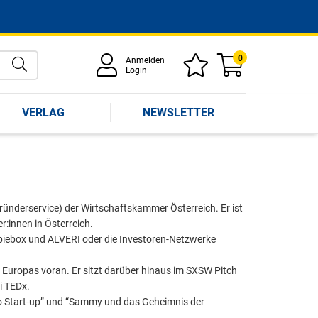
0
Anmelden
Login
VERLAG
NEWSLETTER
ünderservice) der Wirtschaftskammer Österreich. Er ist
r:innen in Österreich.
biebox und ALVERI oder die Investoren-Netzwerke
 Europas voran. Er sitzt darüber hinaus im SXSW Pitch
i TEDx.
o Start-up” und “Sammy und das Geheimnis der