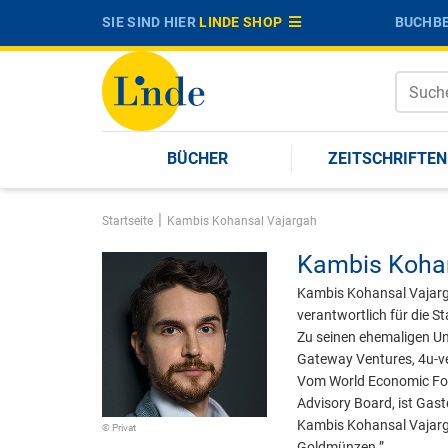
SIE SIND HIER
LINDE SHOP
BUCHBE
BÜCHER
ZEITSCHRIFTEN
|
Startseite
Kambis Kohansal Vajargah
Kambis Kohan
Kambis Kohansal Vajarga
verantwortlich für die S
Zu seinen ehemaligen Un
Gateway Ventures, 4u-v
Vom World Economic Foru
Advisory Board, ist Ga
Kambis Kohansal Vajarg
© Privat
Goldmünzen.”