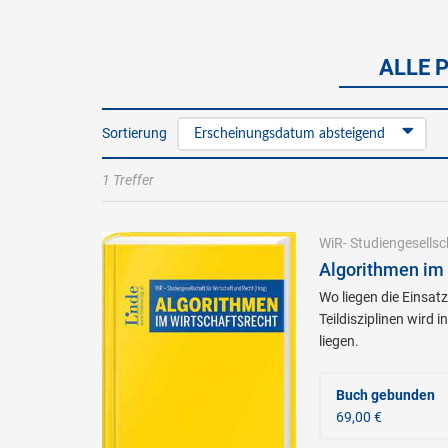
ALLE 
Sortierung
Erscheinungsdatum absteigend
1 Treffer
WiR- Studiengesellsc
Algorithmen im 
Wo liegen die Einsat
Teildisziplinen wird
liegen.
Buch gebunden
69,00 €