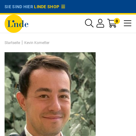
SIE SIND HIER
LINDE SHOP
0
|
Startseite
Kevin Kometter