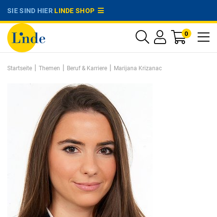
SIE SIND HIER
LINDE SHOP
0
|
|
|
Startseite
Themen
Beruf & Karriere
Marijana Krizanac