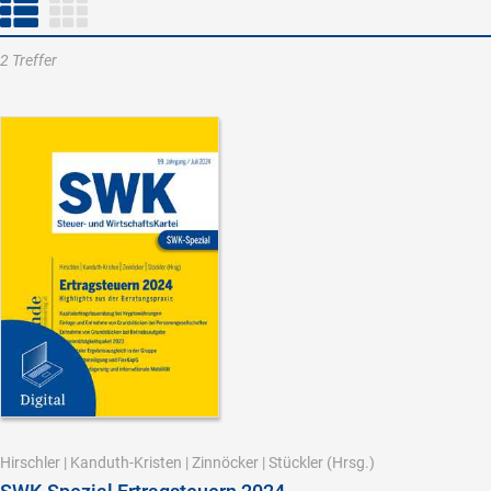
2 Treffer
Hirschler
|
Kanduth-Kristen
|
Zinnöcker
|
Stückler
(Hrsg.)