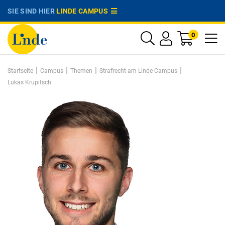
SIE SIND HIER
LINDE CAMPUS
0
|
|
|
|
Startseite
Campus
Themen
Strafrecht am Linde Campus
Lukas Krupitsch