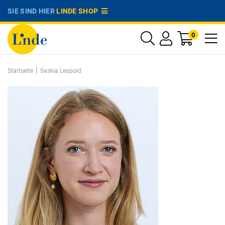
SIE SIND HIER
LINDE SHOP
0
|
Startseite
Saskia Leopold