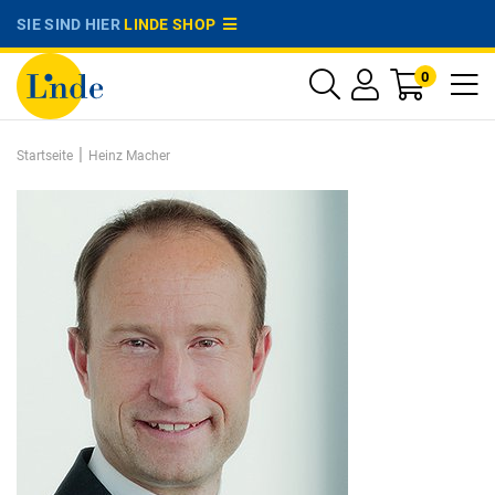
SIE SIND HIER
LINDE SHOP
0
|
Startseite
Heinz Macher