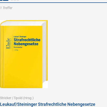
1 Treffer
Stricker
|
Tipold
(Hrsg.)
Leukauf/Steininger Strafrechtliche Nebengesetze