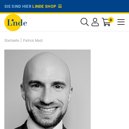
SIE SIND HIER
LINDE SHOP
0
|
Startseite
Patrick Madl