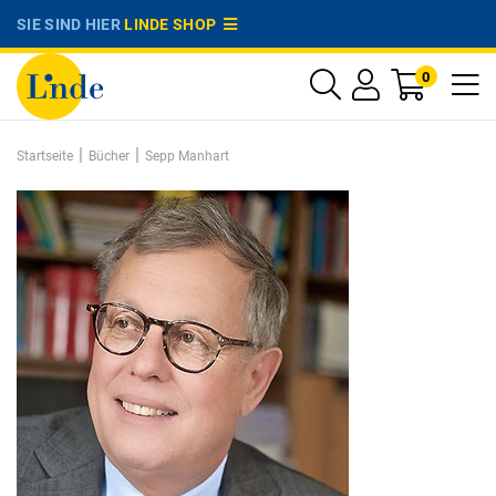
SIE SIND HIER
LINDE SHOP
0
|
|
Startseite
Bücher
Sepp Manhart