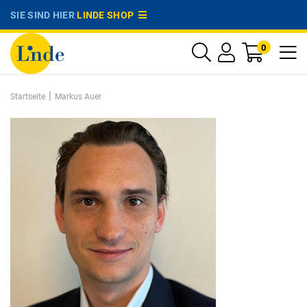
SIE SIND HIER
LINDE SHOP
0
|
Startseite
Markus Auer