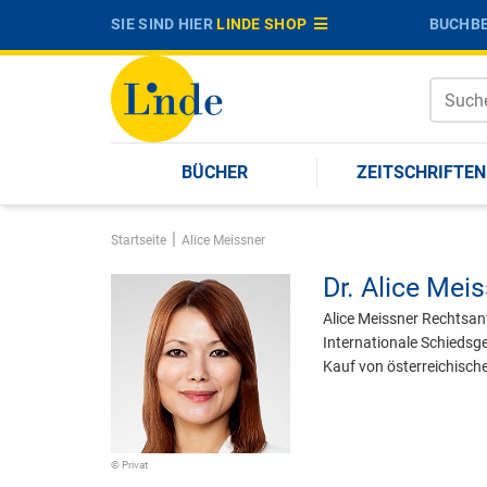
SIE SIND HIER
LINDE SHOP
BUCHBE
BÜCHER
ZEITSCHRIFTEN
|
Startseite
Alice Meissner
Dr.
Alice Meis
Alice Meissner Rechtsan
Internationale Schiedsge
Kauf von österreichisch
© Privat